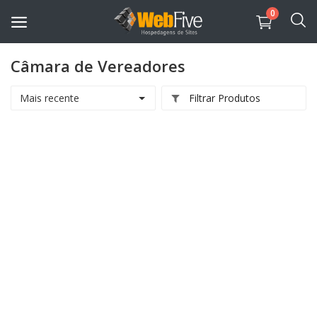
0
Câmara de Vereadores
Sites PHP
Mais recente
Filtrar Produtos
Sites HTML
Aplicativos
Sistemas
Lojas Virtuais
Governamentais
Portais Igreja