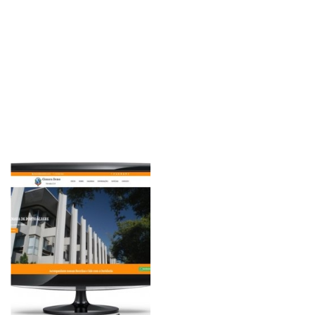
Sites Grátis
Blog
Lista de Desejos
Hospedagem de Sites
Login Hospedagem
Login na Loja
Cadastre-se